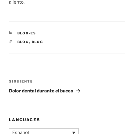
aliento.
CATEGORÍAS
BLOG-ES
ETIQUETAS
BLOG
,
BLOG
Navegación
de
Siguiente
SIGUIENTE
entradas
entrada
Dolor dental durante el buceo
LANGUAGES
Español